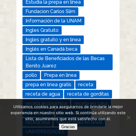
Estudia la prepa en línea
Fundacion Carlos Slim
Información de la UNAM
Ingles Gratuito
Ingles gratuito y en linea
Inglés en Canadá beca
Lista de Beneficiados de las Becas
Benito Juarez
pollo
Prepa en linea
prepa en línea gratis
receta
receta de agua
receta de gorditas
receta economica
receta en casa
Utilizamos cookies para asegurarnos de brindarle la mejor
receta facil
receta rapida
experiencia en nuestro sitio web. Si continúa utilizando este
sitio, asumiremos que está satisfecho con él.
receta rica
Universidad en linea
Gracias
UNIVERSIDADES