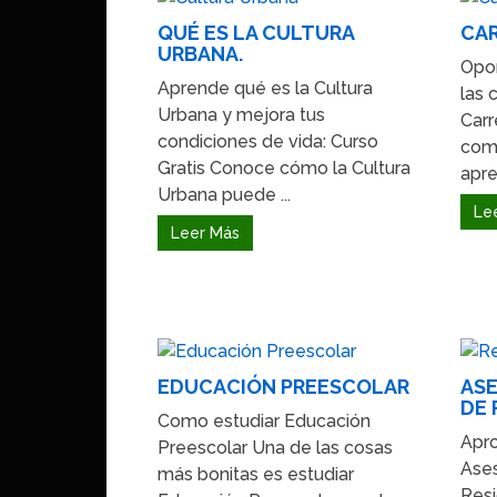
QUÉ ES LA CULTURA
CAR
URBANA.
Opor
Aprende qué es la Cultura
las 
Urbana y mejora tus
Carr
condiciones de vida: Curso
com
Gratis Conoce cómo la Cultura
apre
Urbana puede ...
Le
Leer Más
EDUCACIÓN PREESCOLAR
ASE
DE 
Como estudiar Educación
Apro
Preescolar Una de las cosas
Ase
más bonitas es estudiar
Resi