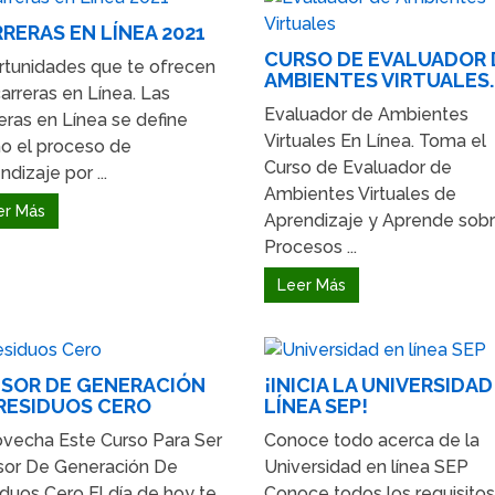
RERAS EN LÍNEA 2021
CURSO DE EVALUADOR 
tunidades que te ofrecen
AMBIENTES VIRTUALES.
carreras en Línea. Las
Evaluador de Ambientes
eras en Línea se define
Virtuales En Línea. Toma el
o el proceso de
Curso de Evaluador de
ndizaje por ...
Ambientes Virtuales de
er Más
Aprendizaje y Aprende sob
Procesos ...
Leer Más
SOR DE GENERACIÓN
¡INICIA LA UNIVERSIDAD
RESIDUOS CERO
LÍNEA SEP!
vecha Este Curso Para Ser
Conoce todo acerca de la
sor De Generación De
Universidad en línea SEP
duos Cero El día de hoy te
Conoce todos los requisitos