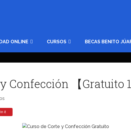
IDAD ONLINE
CURSOS
BECAS BENITO JÚA
 y Confección 【Gratuito
os
in it