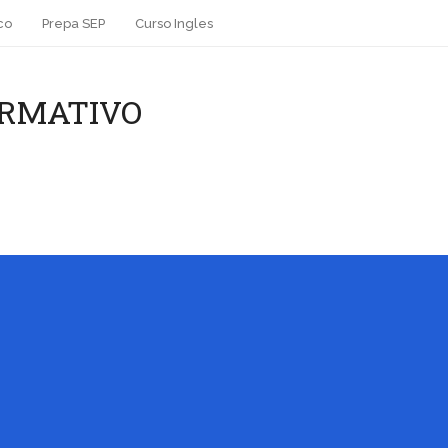
co
Prepa SEP
Curso Ingles