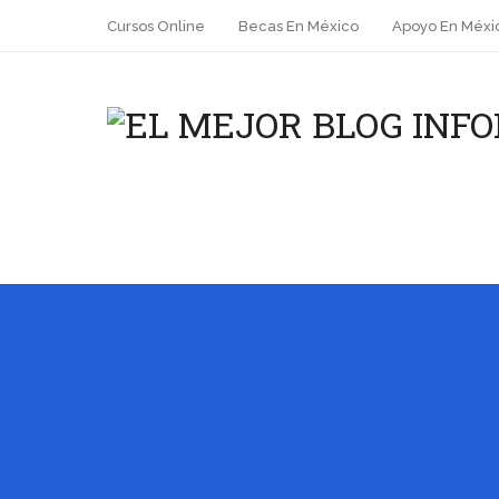
Cursos Online
Becas En México
Apoyo En Méxi