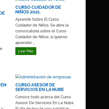
CURSO CUIDADOR DE
NIÑOS 2021.
DE
Aprende Sobre El Curso
Cuidador de Niños. Se abre la
convocatoria sobre el Curso
Cuidador de Niños, si quieres
aprender ...
re
Leer Más
 EN
CURSO ASESOR DE
SERVICIOS EN LA NUBE
Conoce todo acerca del Curso
Asesor De Servicios En La Nube
 y
El día de hoy te voy a platicar