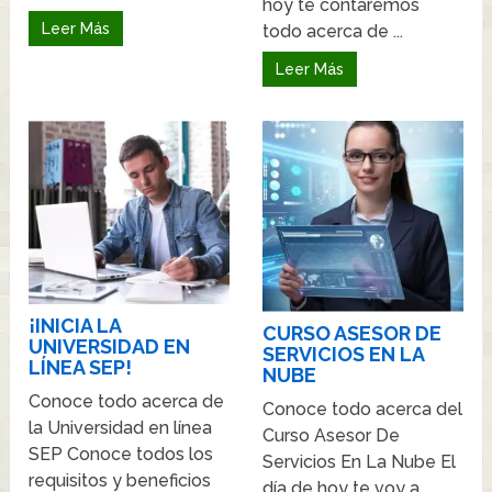
hoy te contaremos
Leer Más
todo acerca de ...
Leer Más
¡INICIA LA
CURSO ASESOR DE
UNIVERSIDAD EN
SERVICIOS EN LA
LÍNEA SEP!
NUBE
Conoce todo acerca de
Conoce todo acerca del
la Universidad en línea
Curso Asesor De
SEP Conoce todos los
Servicios En La Nube El
requisitos y beneficios
día de hoy te voy a