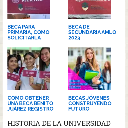
BECA PARA
BECA DE
PRIMARIA, COMO
SECUNDARIA AMLO
SOLICITARLA
2023
COMO OBTENER
BECAS JÓVENES
UNA BECA BENITO
CONSTRUYENDO
JUÁREZ REGISTRO
FUTURO
HISTORIA DE LA UNIVERSIDAD