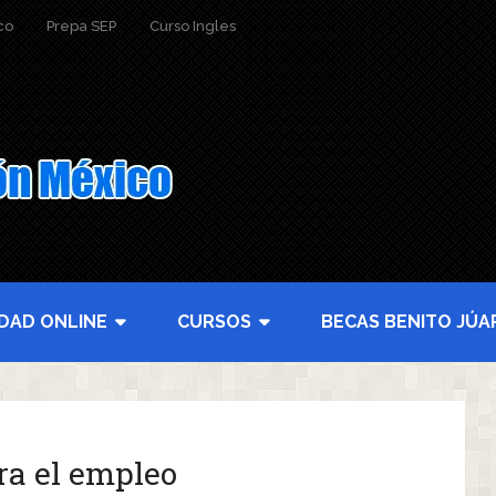
co
Prepa SEP
Curso Ingles
IDAD ONLINE
CURSOS
BECAS BENITO JÚA
ra el empleo