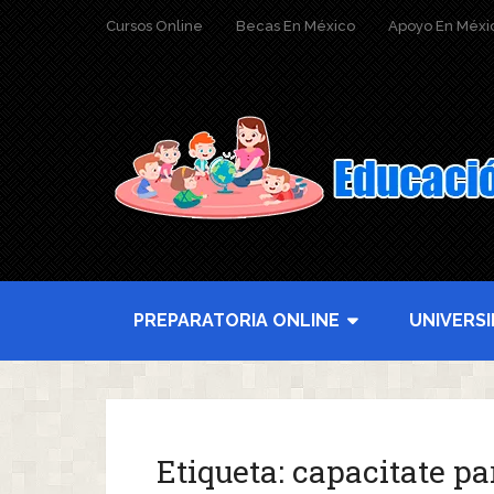
Cursos Online
Becas En México
Apoyo En Méxi
PREPARATORIA ONLINE
UNIVERS
Etiqueta:
capacitate pa