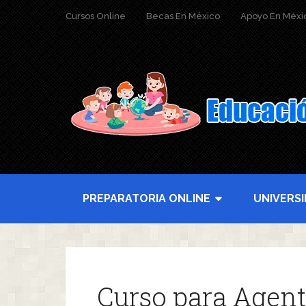
Cursos Online
Becas En México
Apoyo En Méxi
PREPARATORIA ONLINE
UNIVERS
Curso para Agent