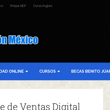
co
Prepa SEP
Curso Ingles
IDAD ONLINE
CURSOS
BECAS BENITO JÚA
e de Ventas Digital