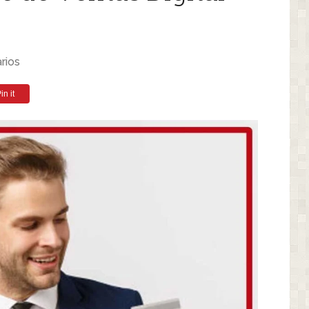
rios
in it