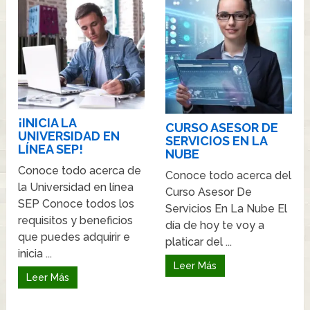
¡INICIA LA
CURSO ASESOR DE
UNIVERSIDAD EN
SERVICIOS EN LA
LÍNEA SEP!
NUBE
Conoce todo acerca de
Conoce todo acerca del
la Universidad en línea
Curso Asesor De
SEP Conoce todos los
Servicios En La Nube El
requisitos y beneficios
día de hoy te voy a
que puedes adquirir e
platicar del ...
inicia ...
Leer Más
Leer Más