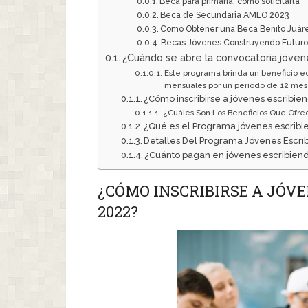
Beca para primaria, como solicitarla
Beca de Secundaria AMLO 2023
Como Obtener una Beca Benito Juáre
Becas Jóvenes Construyendo Futur
¿Cuándo se abre la convocatoria jóven
Este programa brinda un beneficio e
mensuales por un período de 12 mes
¿Cómo inscribirse a jóvenes escribien
¿Cuáles Son Los Beneficios Que Ofrec
¿Qué es el Programa jóvenes escribie
Detalles Del Programa Jóvenes Escrib
¿Cuánto pagan en jóvenes escribiend
¿CÓMO INSCRIBIRSE A JÓV
2022?