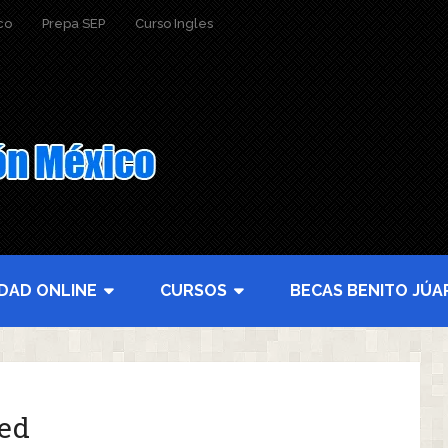
co
Prepa SEP
Curso Ingles
IDAD ONLINE
CURSOS
BECAS BENITO JÚA
ed