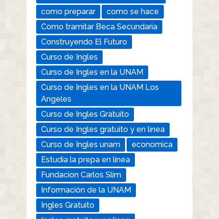
como preparar
como se hace
Como tramitar Beca Secundaria
Construyendo El Futuro
Curso de Ingles
Curso de Ingles en la UNAM
Curso de Ingles en la UNAM Los
Angeles
Curso de Ingles Gratuito
Curso de Ingles gratuito y en linea
Curso de Ingles unam
economica
Estudia la prepa en línea
Fundacion Carlos Slim
Información de la UNAM
Ingles Gratuito