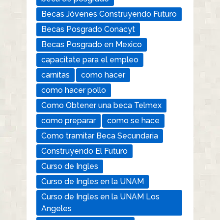
Becas Jóvenes Construyendo Futuro
Becas Posgrado Conacyt
Becas Posgrado en Mexico
capacitate para el empleo
carnitas
como hacer
como hacer pollo
Como Obtener una beca Telmex
como preparar
como se hace
Como tramitar Beca Secundaria
Construyendo El Futuro
Curso de Ingles
Curso de Ingles en la UNAM
Curso de Ingles en la UNAM Los
Angeles