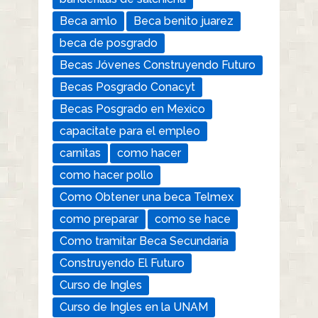
Beca amlo
Beca benito juarez
beca de posgrado
Becas Jóvenes Construyendo Futuro
Becas Posgrado Conacyt
Becas Posgrado en Mexico
capacitate para el empleo
carnitas
como hacer
como hacer pollo
Como Obtener una beca Telmex
como preparar
como se hace
Como tramitar Beca Secundaria
Construyendo El Futuro
Curso de Ingles
Curso de Ingles en la UNAM