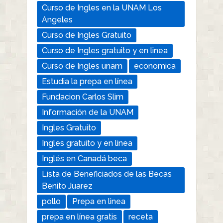
Curso de Ingles en la UNAM Los
Angeles
Curso de Ingles Gratuito
Curso de Ingles gratuito y en linea
Curso de Ingles unam
economica
Estudia la prepa en línea
Fundacion Carlos Slim
Información de la UNAM
Ingles Gratuito
Ingles gratuito y en linea
Inglés en Canadá beca
Lista de Beneficiados de las Becas
Benito Juarez
pollo
Prepa en linea
prepa en línea gratis
receta