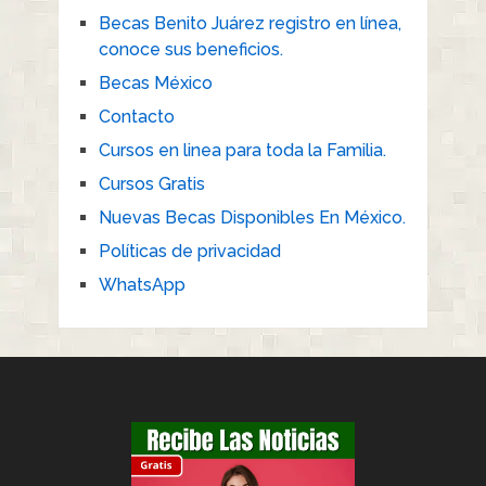
Becas Benito Juárez registro en línea,
conoce sus beneficios.
Becas México
Contacto
Cursos en linea para toda la Familia.
Cursos Gratis
Nuevas Becas Disponibles En México.
Políticas de privacidad
WhatsApp