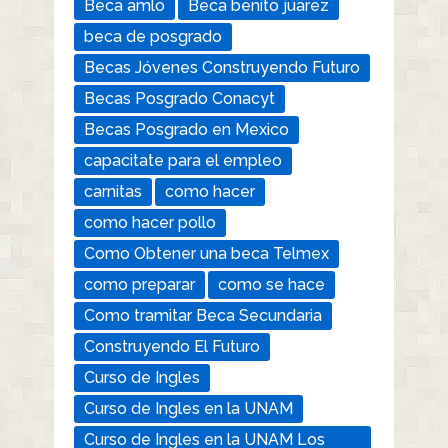
Beca amlo
Beca benito juarez
beca de posgrado
Becas Jóvenes Construyendo Futuro
Becas Posgrado Conacyt
Becas Posgrado en Mexico
capacitate para el empleo
carnitas
como hacer
como hacer pollo
Como Obtener una beca Telmex
como preparar
como se hace
Como tramitar Beca Secundaria
Construyendo El Futuro
Curso de Ingles
Curso de Ingles en la UNAM
Curso de Ingles en la UNAM Los