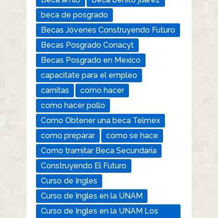
beca de posgrado
Becas Jóvenes Construyendo Futuro
Becas Posgrado Conacyt
Becas Posgrado en Mexico
capacitate para el empleo
carnitas
como hacer
como hacer pollo
Como Obtener una beca Telmex
como preparar
como se hace
Como tramitar Beca Secundaria
Construyendo El Futuro
Curso de Ingles
Curso de Ingles en la UNAM
Curso de Ingles en la UNAM Los