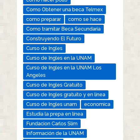
Como Obtener una beca Telmex
como preparar
como se hace
Como tramitar Beca Secundaria
Construyendo El Futuro
Curso de Ingles
Curso de Ingles en la UNAM
Curso de Ingles en la UNAM Los
Angeles
Curso de Ingles Gratuito
Curso de Ingles gratuito y en linea
Curso de Ingles unam
economica
Estudia la prepa en línea
Fundacion Carlos Slim
Información de la UNAM