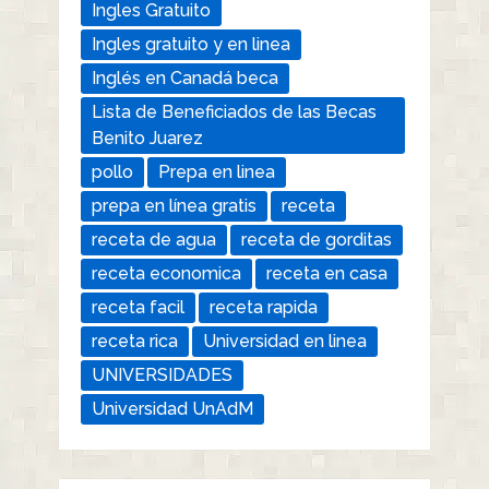
Ingles Gratuito
Ingles gratuito y en linea
Inglés en Canadá beca
Lista de Beneficiados de las Becas
Benito Juarez
pollo
Prepa en linea
prepa en línea gratis
receta
receta de agua
receta de gorditas
receta economica
receta en casa
receta facil
receta rapida
receta rica
Universidad en linea
UNIVERSIDADES
Universidad UnAdM