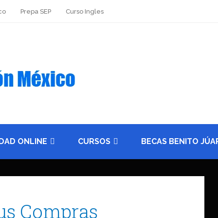
co
Prepa SEP
Curso Ingles
IDAD ONLINE
CURSOS
BECAS BENITO JÚA
Tus Compras