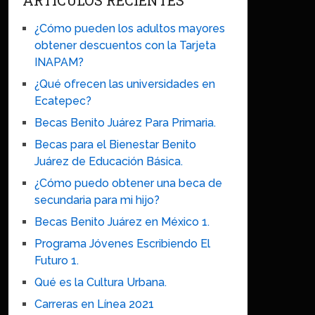
ARTICULOS RECIENTES
¿Cómo pueden los adultos mayores
obtener descuentos con la Tarjeta
INAPAM?
¿Qué ofrecen las universidades en
Ecatepec?
Becas Benito Juárez Para Primaria.
Becas para el Bienestar Benito
Juárez de Educación Básica.
¿Cómo puedo obtener una beca de
secundaria para mi hijo?
Becas Benito Juárez en México 1.
Programa Jóvenes Escribiendo El
Futuro 1.
Qué es la Cultura Urbana.
Carreras en Línea 2021