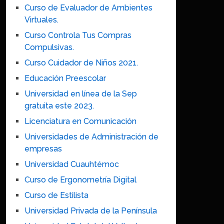
Curso de Evaluador de Ambientes
Virtuales.
Curso Controla Tus Compras
Compulsivas.
Curso Cuidador de Niños 2021.
Educación Preescolar
Universidad en línea de la Sep
gratuita este 2023.
Licenciatura en Comunicación
Universidades de Administración de
empresas
Universidad Cuauhtémoc
Curso de Ergonometría Digital
Curso de Estilista
Universidad Privada de la Península