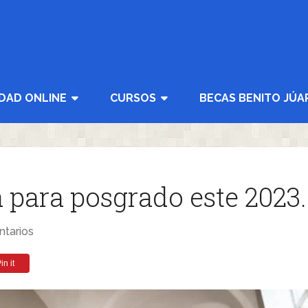
IDAD ONLINE
CURSOS
BECAS BENITO JÚA
 para posgrado este 2023.
tarios
in it