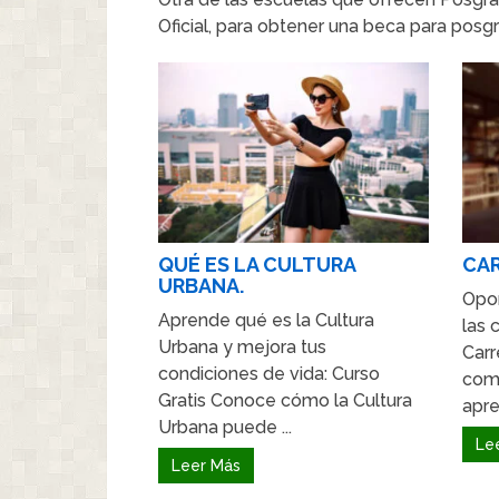
Oficial, para obtener una beca para posg
QUÉ ES LA CULTURA
CAR
URBANA.
Opor
Aprende qué es la Cultura
las 
Urbana y mejora tus
Carr
condiciones de vida: Curso
com
Gratis Conoce cómo la Cultura
apre
Urbana puede ...
Le
Leer Más