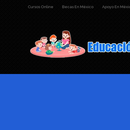
Cursos Online
Becas En México
Apoyo En Méxi