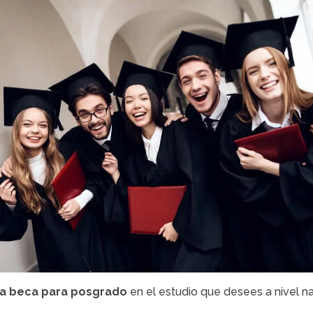
a beca para posgrado
en el estudio que desees a nivel na