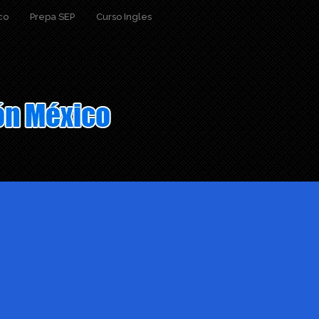
co
Prepa SEP
Curso Ingles